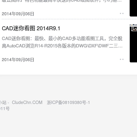
用、功能强大～1、支持多窗口、极速浏览和编辑DWG图纸
2014年09月06日
2、支持并兼容AutoCAD从R14到2015所有版本的格式，包括
DXF、DWF、图片等；3、支持转PDF文件、打印、尺寸、坐
CAD迷你看图 2014R9.1
标、测量和CAD云字体自动适配下载；4、支持按尺寸精确绘
图、编辑、以及图形的组合、分解，复制粘贴、填颜色；转
CAD迷你看图：最快、最小的CAD多功能看图工具，完全脱
存为图片、打开、插入图片等等；5、支持布局、图层、云
离AutoCAD浏览R14-R2015各版本的DWG\DXF\DWF二三维
线、坐标标注、截图、手机传图、微信二维码共享协同等。
图纸；新版改进：1、优化CAD多人看图，实现多人同时看
新版改进1、优化内核，打开图纸速度大幅度提高(尤其是大图
2014年09月06日
图，远程异地、实时互动2、【藏宝图】，可将不能在图纸上
纸），运行更流畅；2、持续增加【超级图库】的专业数量，
注明的补充信息，如图纸修改说明、设备信息等藏入图纸
如园林景观等3、增加图形直接复制到AutoCAD、Word等；4.
中，并可显示图纸中隐藏的材料设备等信息；3、【拆图打
增加VIP效率工具。快捷命令表【CAD迷你画图快捷命令表】
印、拆图浏览】（点右键即可调出），不同一般的体验。特
点此下载屏幕截图下载地址：CAD迷你画图 V13.0：点击下
色功能最快、最小的CAD多功能看图工具，完全脱离
载
AutoCAD浏览R14-R2015各版本的DWG\DXF\DWF二三维图
筑小站 -
CludeChn.COM
浙ICP备08109380号-1
纸；【1】支持平移、缩放、全屏、打印、测量、算量、批
011号
注、图层、布局； 【2】并采用独特的云技术，根据不同
DWG图纸需要自动装载相应字体，解决了CAD字体丢失、钢
筋符号显示等问题； 【3】支持版本转换、支持BMP、GIF、
PNG、JPEG、PDF、DXF、DWF、SVG、EMF、HPGL等