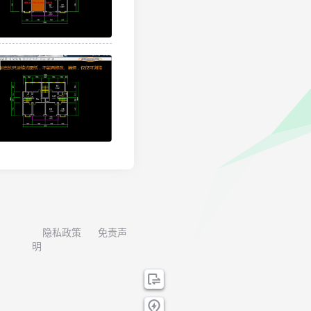
9.9k 人围观
隐私政策
免责声
明